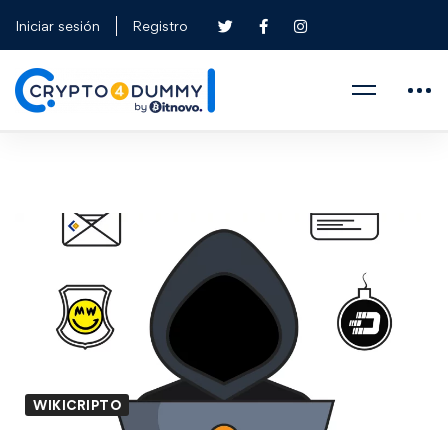
Iniciar sesión
Registro
WIKICRIPTO