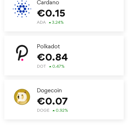
Cardano
€
0.15
ADA
3.24
%
Polkadot
€
0.84
DOT
0.47
%
Dogecoin
€
0.07
DOGE
0.92
%