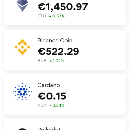
€
1,450.97
ETH
0.53
%
Binance Coin
€
522.29
BNB
1.02
%
Cardano
€
0.15
ADA
3.24
%
Polkadot