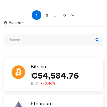
1
2
…
6
⚙︎ Buscar
Bitcoin
€
54,584.76
BTC
-0.46
%
Ethereum