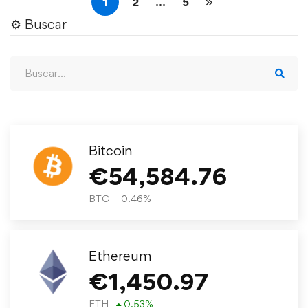
1
2
…
5
⚙︎ Buscar
Bitcoin
€
54,584.76
BTC
-0.46
%
Ethereum
€
1,450.97
ETH
0.53
%