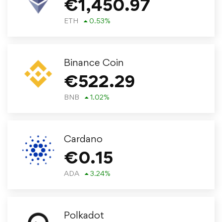
€
1,450.97
ETH
0.53
%
Binance Coin
€
522.29
BNB
1.02
%
Cardano
€
0.15
ADA
3.24
%
Polkadot