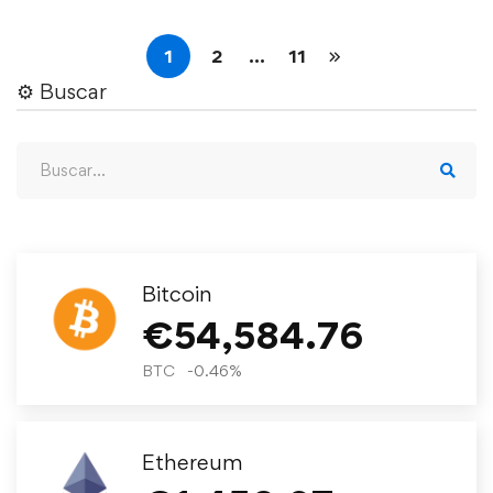
1
2
…
11
⚙︎ Buscar
Bitcoin
€
54,584.76
BTC
-0.46
%
Ethereum