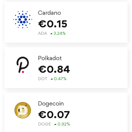
Cardano
€
0.15
ADA
3.24
%
Polkadot
€
0.84
DOT
0.47
%
Dogecoin
€
0.07
DOGE
0.92
%