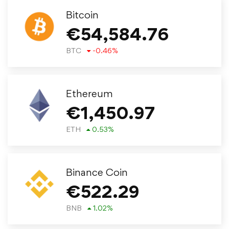
Bitcoin
€
54,584.76
BTC
-0.46
%
Ethereum
€
1,450.97
ETH
0.53
%
Binance Coin
€
522.29
BNB
1.02
%