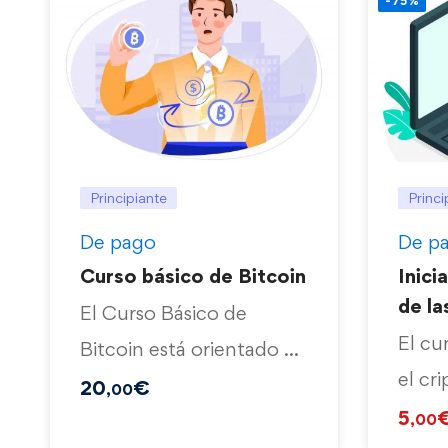
-75%
Principiante
Princi
De pago
De p
Curso básico de Bitcoin
Inici
de l
El Curso Básico de
El cu
Bitcoin está orientado a
el cr
los nuevos …
20
€
,00
para 
5
,00