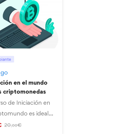
piante
ago
ación en el mundo
as criptomonedas
rso de Iniciación en
iptomundo es ideal
…
€
20
€
,00