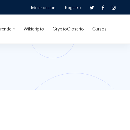
Iniciar sesión
Registro
rende
Wikicripto
CryptoGlosario
Cursos