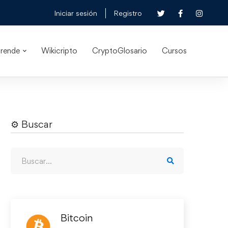
Iniciar sesión
Registro
rende
Wikicripto
CryptoGlosario
Cursos
⚙︎ Buscar
Bitcoin