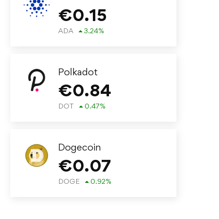
€
0.15
ADA
3.24
%
Polkadot
€
0.84
DOT
0.47
%
Dogecoin
€
0.07
DOGE
0.92
%