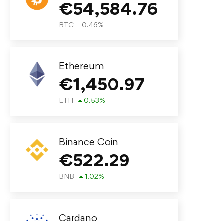
€
54,584.76
BTC
-0.46
%
Ethereum
€
1,450.97
ETH
0.53
%
Binance Coin
€
522.29
BNB
1.02
%
Cardano