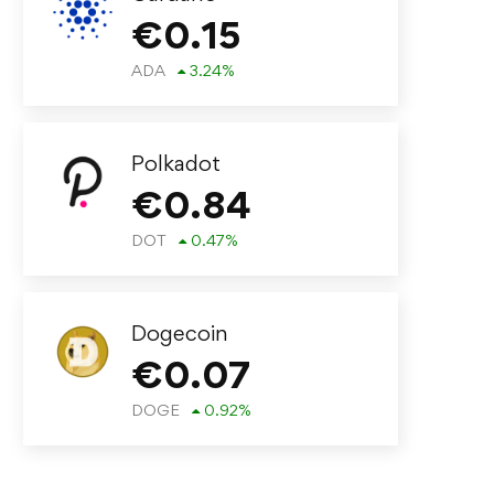
€
0.15
ADA
3.24
%
Polkadot
€
0.84
DOT
0.47
%
Dogecoin
€
0.07
DOGE
0.92
%