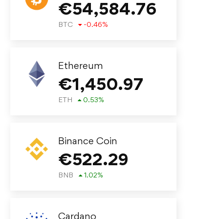
€
54,584.76
BTC
-0.46
%
Ethereum
€
1,450.97
ETH
0.53
%
Binance Coin
€
522.29
BNB
1.02
%
Cardano