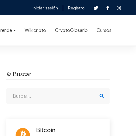
Iniciar sesión
Registro
rende
Wikicripto
CryptoGlosario
Cursos
⚙︎ Buscar
Bitcoin