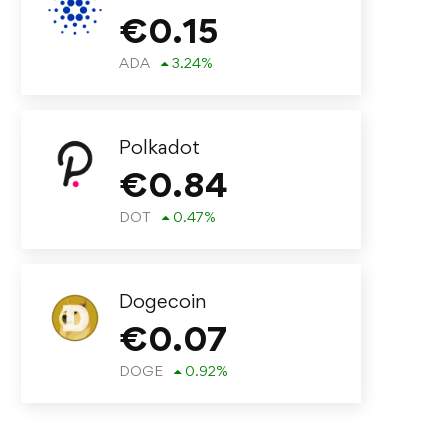
€
0.15
ADA
3.24
%
Polkadot
€
0.84
DOT
0.47
%
Dogecoin
€
0.07
DOGE
0.92
%