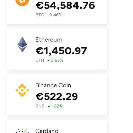
€
54,584.76
BTC
-0.46
%
Ethereum
€
1,450.97
ETH
0.53
%
Binance Coin
€
522.29
BNB
1.02
%
Cardano