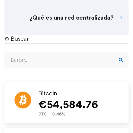
¿Qué es una red centralizada?
⚙︎ Buscar
Bitcoin
€
54,584.76
BTC
-0.46
%