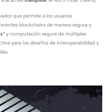
s atacantes
manipular
la red o robar tokens.
ador que permite a los usuarios
ferentes blockchains de manera segura y
s
” y computación segura de múltiples
iva para los desafíos de interoperabilidad y
das.