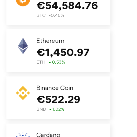
€
54,584.76
BTC
-0.46
%
Ethereum
€
1,450.97
ETH
0.53
%
Binance Coin
€
522.29
BNB
1.02
%
Cardano