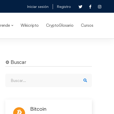
Iniciar sesión
Registro
rende
Wikicripto
CryptoGlosario
Cursos
⚙︎ Buscar
Bitcoin