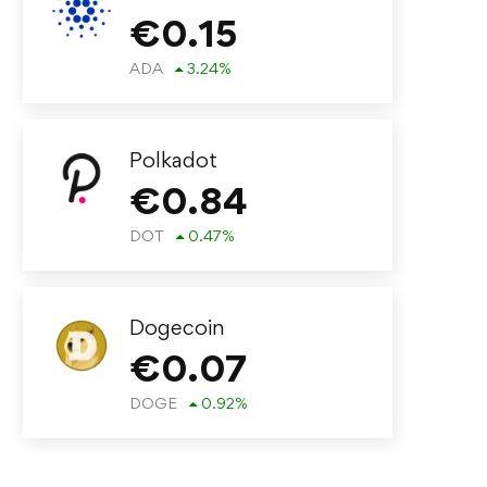
€
0.15
ADA
3.24
%
Polkadot
€
0.84
DOT
0.47
%
Dogecoin
€
0.07
DOGE
0.92
%