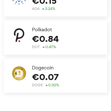
€
0.15
ADA
3.24
%
Polkadot
€
0.84
DOT
0.47
%
Dogecoin
€
0.07
DOGE
0.92
%