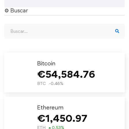
⚙︎ Buscar
Bitcoin
€
54,584.76
BTC
-0.46
%
Ethereum
€
1,450.97
ETH
0.53
%