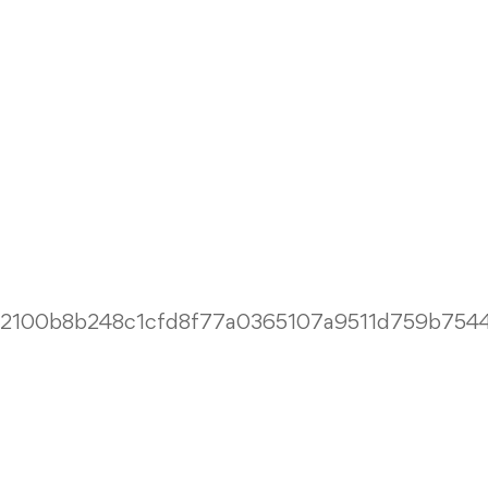
22100b8b248c1cfd8f77a0365107a9511d759b754