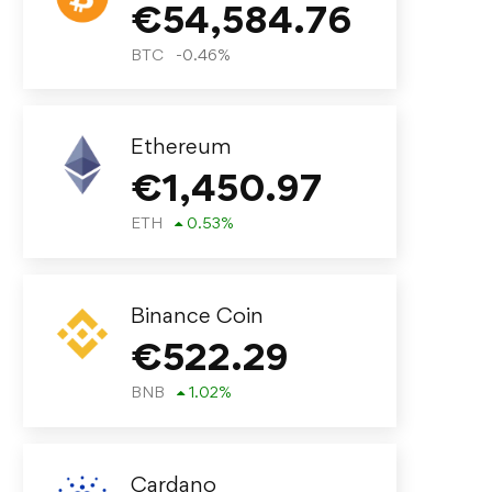
€
54,584.76
BTC
-0.46
%
Ethereum
€
1,450.97
ETH
0.53
%
Binance Coin
€
522.29
BNB
1.02
%
Cardano