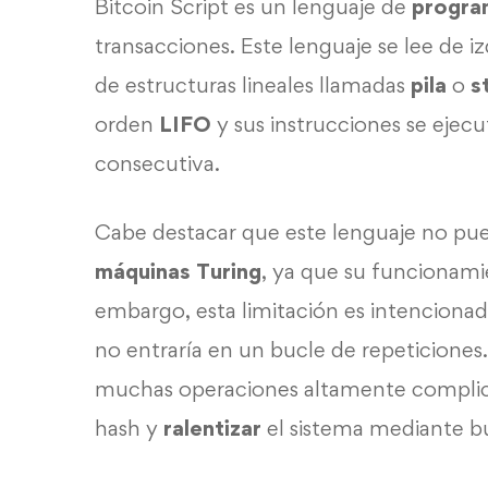
Bitcoin Script es un lenguaje de
progra
transacciones. Este lenguaje se lee de 
de estructuras lineales llamadas
pila
o
s
orden
LIFO
y sus instrucciones se ejec
consecutiva.
Cabe destacar que este lenguaje no pu
máquinas Turing
, ya que su funcionamie
embargo, esta limitación es intencionad
no entraría en un bucle de repeticione
muchas operaciones altamente complicad
hash y
ralentizar
el sistema mediante bu