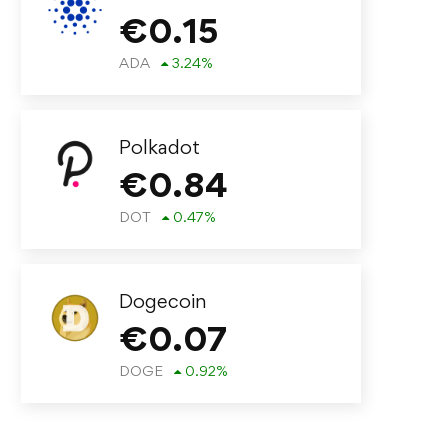
€
0.15
ADA
3.24
%
Polkadot
€
0.84
DOT
0.47
%
Dogecoin
€
0.07
DOGE
0.92
%