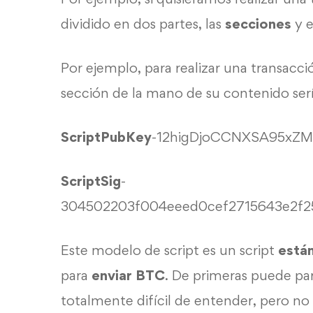
dividido en dos partes, las
secciones
y 
Por ejemplo, para realizar una transac
sección de la mano de su contenido ser
ScriptPubKey
-12higDjoCCNXSA95x
ScriptSig
-
304502203f004eeed0cef2715643e2f2
Este modelo de script es un script
está
para
enviar BTC
. De primeras puede pa
totalmente difícil de entender, pero no