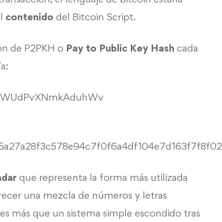
el
contenido
del Bitcoin Script.
ción de P2PKH o
Pay to Public Key Hash
cada
ía:
ZMWUdPvXNmkAduhWv
5a27a28f3c578e94c7f0f6a4df104e7d163f7f8f0
ndar
que representa la forma más utilizada
recer una mezcla de números y letras
 es más que un sistema simple escondido tras