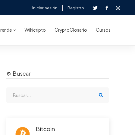
Iniciar sesión
Registro
rende
Wikicripto
CryptoGlosario
Cursos
⚙︎ Buscar
Bitcoin