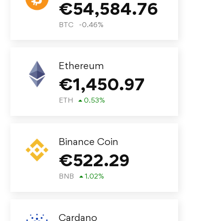
€
54,584.76
BTC
-0.46
%
Ethereum
€
1,450.97
ETH
0.53
%
Binance Coin
€
522.29
BNB
1.02
%
Cardano