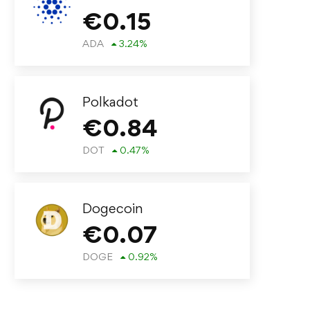
€
0.15
ADA
3.24
%
Polkadot
€
0.84
DOT
0.47
%
Dogecoin
€
0.07
DOGE
0.92
%