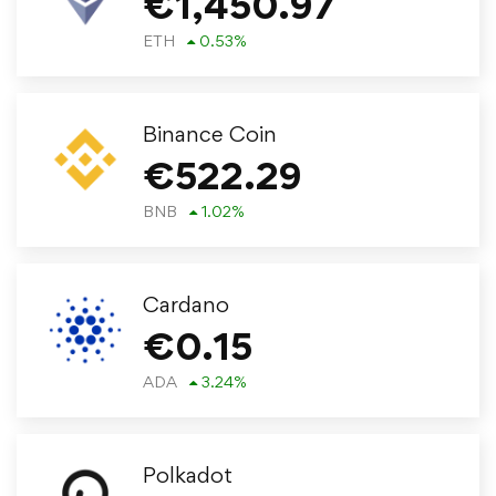
€
1,450.97
ETH
0.53
%
Binance Coin
€
522.29
BNB
1.02
%
Cardano
€
0.15
ADA
3.24
%
Polkadot