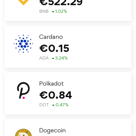
€
522.29
BNB
1.02
%
Cardano
€
0.15
ADA
3.24
%
Polkadot
€
0.84
DOT
0.47
%
Dogecoin