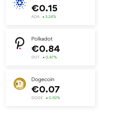
€
0.15
ADA
3.24
%
Polkadot
€
0.84
DOT
0.47
%
Dogecoin
€
0.07
DOGE
0.92
%