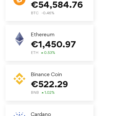
€
54,584.76
BTC
-0.46
%
Ethereum
€
1,450.97
ETH
0.53
%
Binance Coin
€
522.29
BNB
1.02
%
Cardano