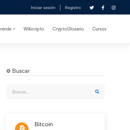
Iniciar sesión
Registro
rende
Wikicripto
CryptoGlosario
Cursos
⚙︎ Buscar
Bitcoin