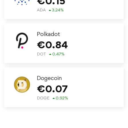
€
0.15
ADA
3.24
%
Polkadot
€
0.84
DOT
0.47
%
Dogecoin
€
0.07
DOGE
0.92
%