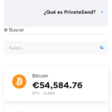
¿Qué es PrivateSend?
⚙︎ Buscar
Bitcoin
€
54,584.76
BTC
-0.46
%