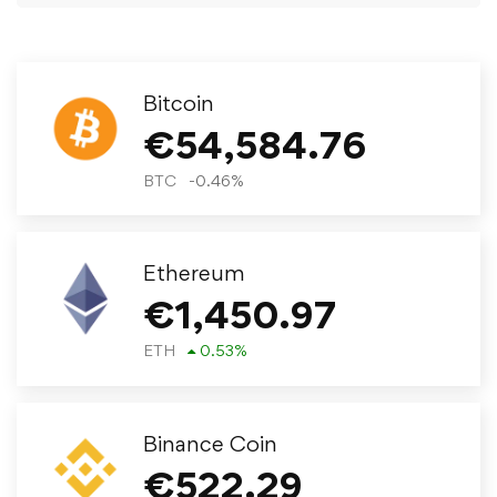
Bitcoin
€
54,584.76
BTC
-0.46
%
Ethereum
€
1,450.97
ETH
0.53
%
Binance Coin
€
522.29