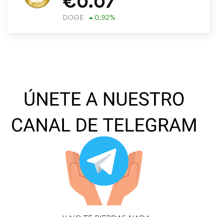
€
0.07
DOGE
0.92
%