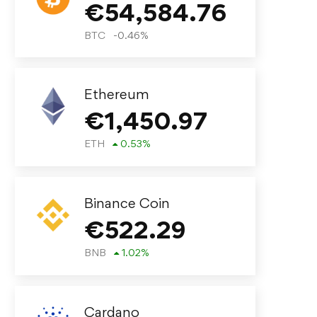
€
54,584.76
BTC
-0.46
%
Ethereum
€
1,450.97
ETH
0.53
%
Binance Coin
€
522.29
BNB
1.02
%
Cardano