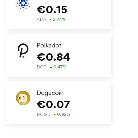
€
0.15
ADA
3.24
%
Polkadot
€
0.84
DOT
0.47
%
Dogecoin
€
0.07
DOGE
0.92
%