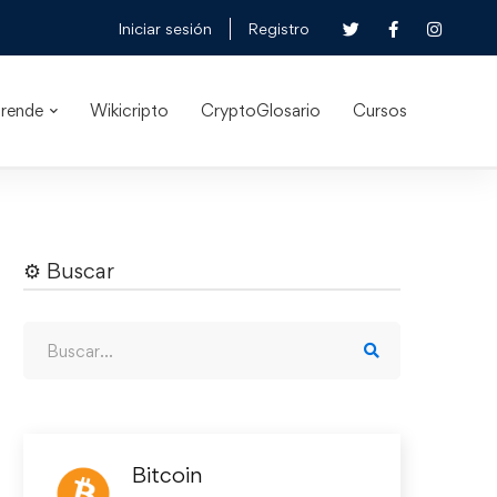
Iniciar sesión
Registro
rende
Wikicripto
CryptoGlosario
Cursos
⚙︎ Buscar
Bitcoin