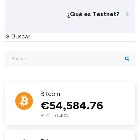
¿Qué es Testnet?
⚙︎ Buscar
Bitcoin
€
54,584.76
BTC
-0.46
%