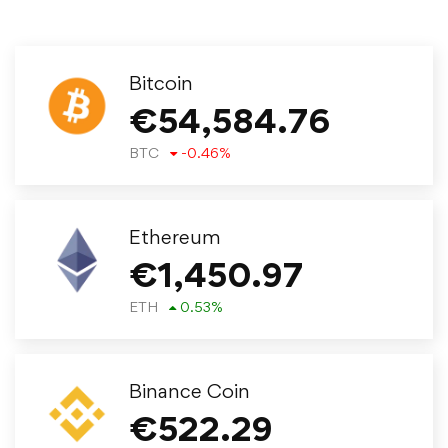
Bitcoin
€
54,584.76
BTC
-0.46
%
Ethereum
€
1,450.97
ETH
0.53
%
Binance Coin
€
522.29