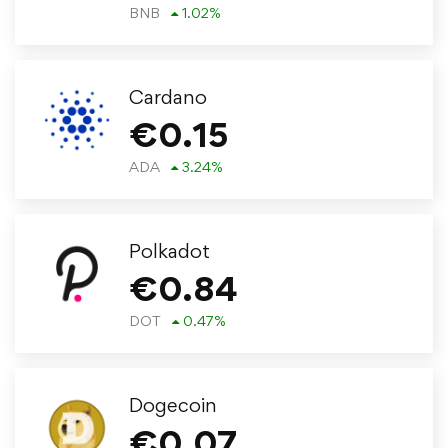
BNB
1.02
%
Cardano
€
0.15
ADA
3.24
%
Polkadot
€
0.84
DOT
0.47
%
Dogecoin
€
0.07