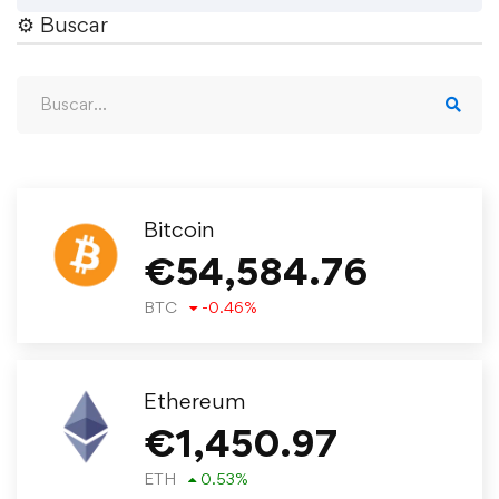
⚙︎ Buscar
Bitcoin
€
54,584.76
BTC
-0.46
%
Ethereum
€
1,450.97
ETH
0.53
%