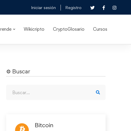
Iniciar sesión
Registro
rende
Wikicripto
CryptoGlosario
Cursos
⚙︎ Buscar
Bitcoin