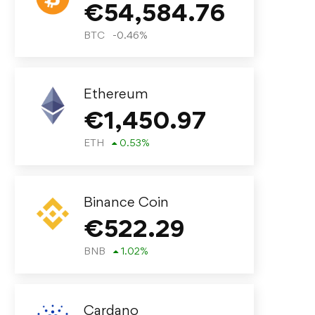
€
54,584.76
BTC
-0.46
%
Ethereum
€
1,450.97
ETH
0.53
%
Binance Coin
€
522.29
BNB
1.02
%
Cardano