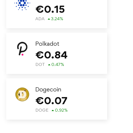
€
0.15
ADA
3.24
%
Polkadot
€
0.84
DOT
0.47
%
Dogecoin
€
0.07
DOGE
0.92
%