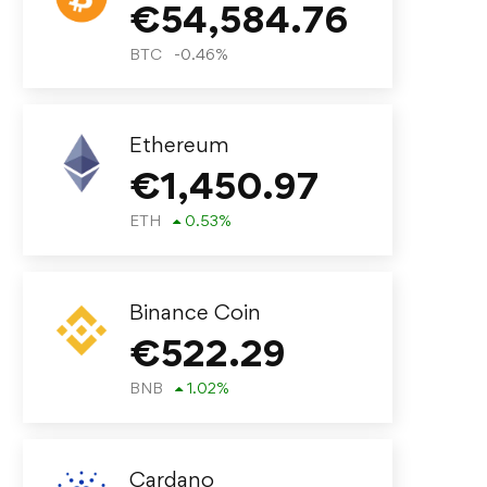
€
54,584.76
BTC
-0.46
%
Ethereum
€
1,450.97
ETH
0.53
%
Binance Coin
€
522.29
BNB
1.02
%
Cardano