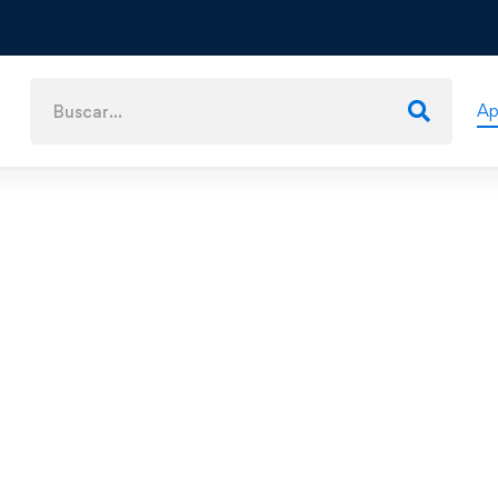
Ap
 puedo proteger mis bitcoins contra robos
keos?
eguramente ya sabes, las criptomonedas,
todo Bitcoin, han transformado …