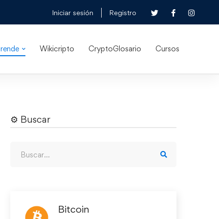
Iniciar sesión
Registro
rende
Wikicripto
CryptoGlosario
Cursos
⚙︎ Buscar
Bitcoin