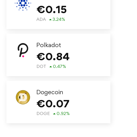
€
0.15
ADA
3.24
%
Polkadot
€
0.84
DOT
0.47
%
Dogecoin
€
0.07
DOGE
0.92
%