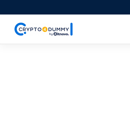
¿Cómo
o hac
Como s
sobre 
PARA EMPEZAR...