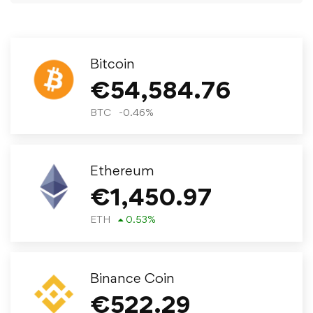
Bitcoin
€
54,584.76
BTC
-0.46
%
Ethereum
€
1,450.97
ETH
0.53
%
Binance Coin
€
522.29