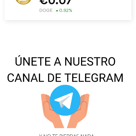
€
0.07
DOGE
0.92
%