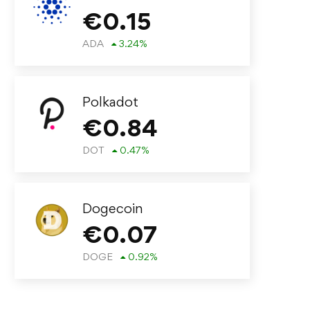
€
0.15
ADA
3.24
%
Polkadot
€
0.84
DOT
0.47
%
Dogecoin
€
0.07
DOGE
0.92
%