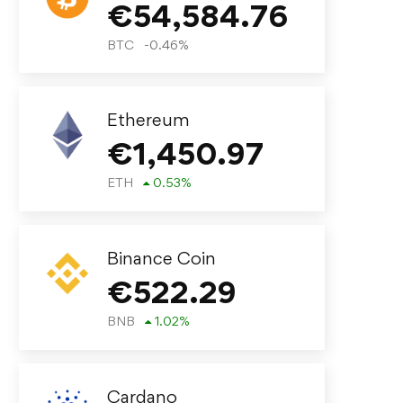
€
54,584.76
BTC
-0.46
%
Ethereum
€
1,450.97
ETH
0.53
%
Binance Coin
€
522.29
BNB
1.02
%
Cardano