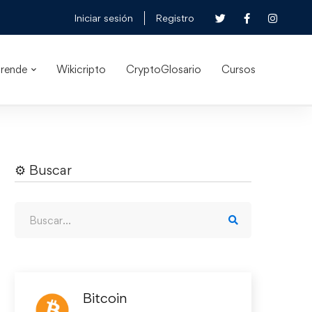
Iniciar sesión
Registro
rende
Wikicripto
CryptoGlosario
Cursos
⚙︎ Buscar
Bitcoin