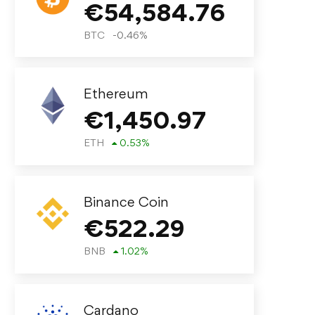
€
54,584.76
BTC
-0.46
%
Ethereum
€
1,450.97
ETH
0.53
%
Binance Coin
€
522.29
BNB
1.02
%
Cardano