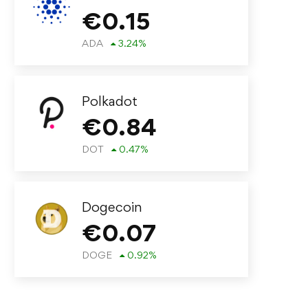
€
0.15
ADA
3.24
%
Polkadot
€
0.84
DOT
0.47
%
Dogecoin
€
0.07
DOGE
0.92
%