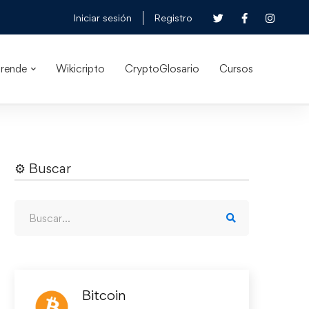
Iniciar sesión
Registro
rende
Wikicripto
CryptoGlosario
Cursos
⚙︎ Buscar
Bitcoin