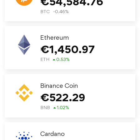
€
54,584.76
BTC
-0.46
%
Ethereum
€
1,450.97
ETH
0.53
%
Binance Coin
€
522.29
BNB
1.02
%
Cardano