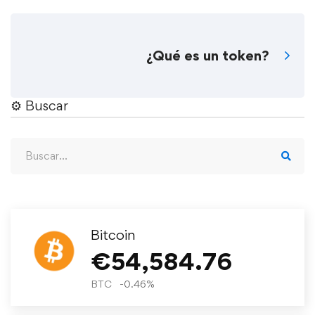
¿Qué es un token?
⚙︎ Buscar
Bitcoin
€
54,584.76
BTC
-0.46
%