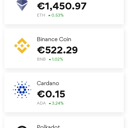
€
1,450.97
ETH
0.53
%
Binance Coin
€
522.29
BNB
1.02
%
Cardano
€
0.15
ADA
3.24
%
Polkadot