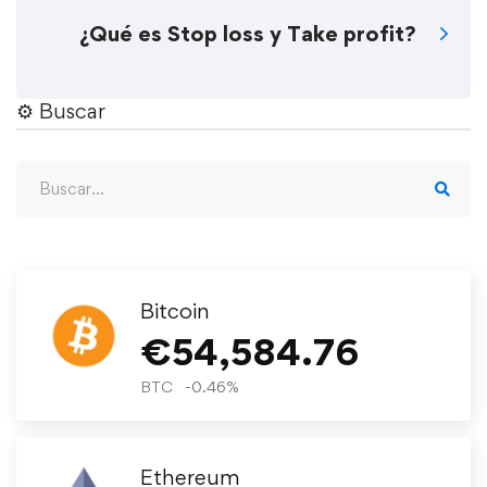
¿Qué es Stop loss y Take profit?
⚙︎ Buscar
Bitcoin
€
54,584.76
BTC
-0.46
%
Ethereum