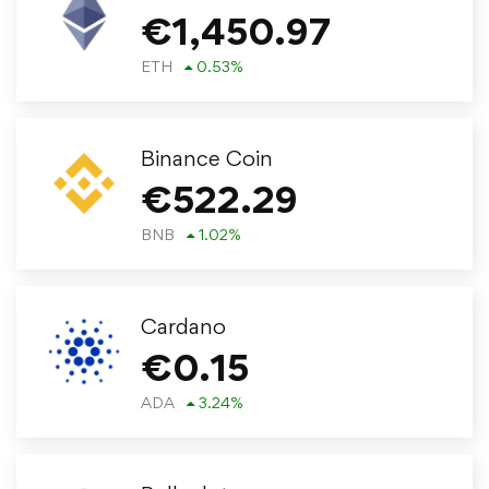
€
1,450.97
ETH
0.53
%
Binance Coin
€
522.29
BNB
1.02
%
Cardano
€
0.15
ADA
3.24
%