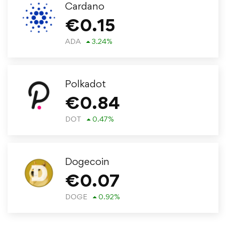
Cardano
€
0.15
ADA
3.24
%
Polkadot
€
0.84
DOT
0.47
%
Dogecoin
€
0.07
DOGE
0.92
%