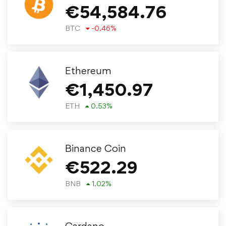
€
54,584.76
BTC
-0.46
%
Ethereum
€
1,450.97
ETH
0.53
%
Binance Coin
€
522.29
BNB
1.02
%
Cardano