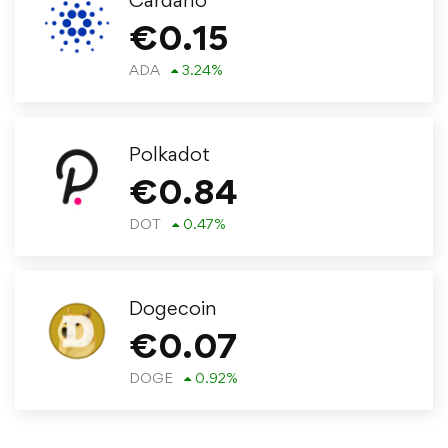
€
0.15
ADA
3.24
%
Polkadot
€
0.84
DOT
0.47
%
Dogecoin
€
0.07
DOGE
0.92
%