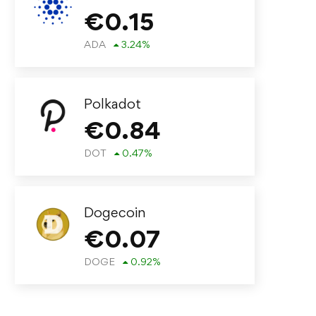
€
0.15
ADA
3.24
%
Polkadot
€
0.84
DOT
0.47
%
Dogecoin
€
0.07
DOGE
0.92
%