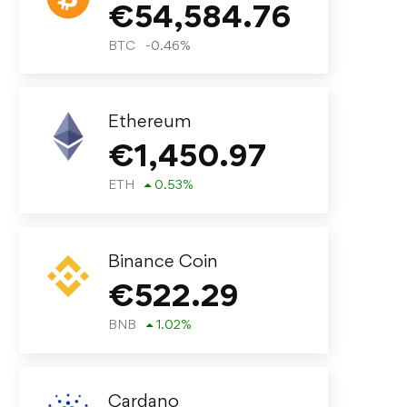
€
54,584.76
BTC
-0.46
%
Ethereum
€
1,450.97
ETH
0.53
%
Binance Coin
€
522.29
BNB
1.02
%
Cardano