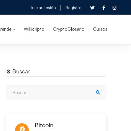
Iniciar sesión
Registro
rende
Wikicripto
CryptoGlosario
Cursos
⚙︎ Buscar
Bitcoin