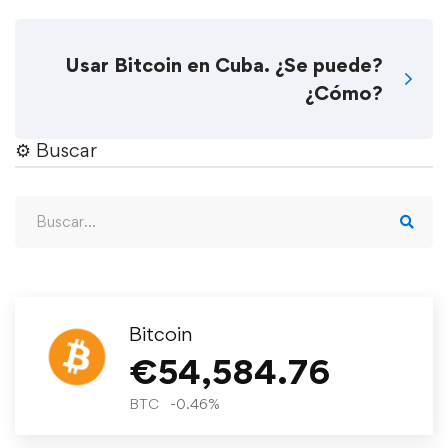
Usar Bitcoin en Cuba. ¿Se puede?
¿Cómo?
⚙︎ Buscar
Bitcoin
€
54,584.76
BTC
-0.46
%