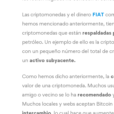
Las criptomonedas y el dinero
FIAT
com
hemos mencionado anteriormente, tie
criptomonedas que están
respaldadas 
petróleo. Un ejemplo de ello es la cri
con un pequeño número del total de cr
un
activo subyacente.
Como hemos dicho anteriormente, la
c
valor de una criptomoneda. Muchos usua
amigo o vecino se lo ha
recomendado
y
Muchos locales y webs aceptan Bitcoi
intercambio
, lo cual hace que aumente 