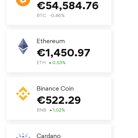
€
54,584.76
BTC
-0.46
%
Ethereum
€
1,450.97
ETH
0.53
%
Binance Coin
€
522.29
BNB
1.02
%
Cardano