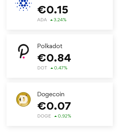
€
0.15
ADA
3.24
%
Polkadot
€
0.84
DOT
0.47
%
Dogecoin
€
0.07
DOGE
0.92
%