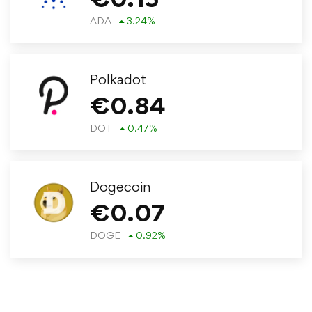
ADA
3.24
%
Polkadot
€
0.84
DOT
0.47
%
Dogecoin
€
0.07
DOGE
0.92
%