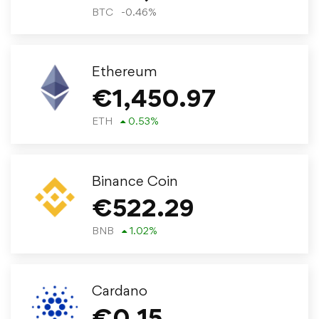
BTC
-0.46
%
Ethereum
€
1,450.97
ETH
0.53
%
Binance Coin
€
522.29
BNB
1.02
%
Cardano
€
0.15