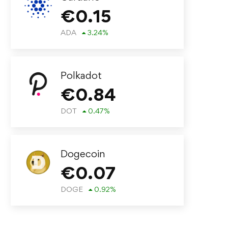
€
0.15
ADA
3.24
%
Polkadot
€
0.84
DOT
0.47
%
Dogecoin
€
0.07
DOGE
0.92
%