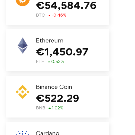
€
54,584.76
BTC
-0.46
%
Ethereum
€
1,450.97
ETH
0.53
%
Binance Coin
€
522.29
BNB
1.02
%
Cardano