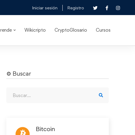
Iniciar sesión
Registro
rende
Wikicripto
CryptoGlosario
Cursos
⚙︎ Buscar
Bitcoin