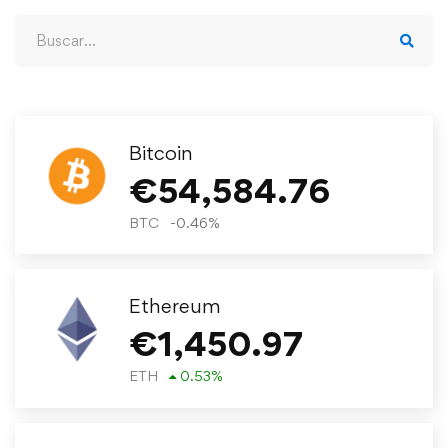
Bitcoin
€
54,584.76
BTC
-0.46
%
Ethereum
€
1,450.97
ETH
0.53
%