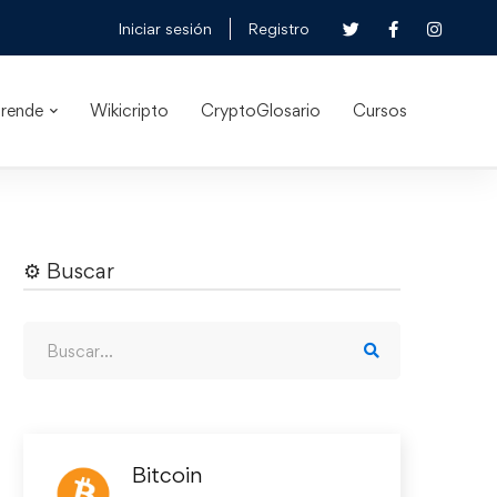
Iniciar sesión
Registro
rende
Wikicripto
CryptoGlosario
Cursos
⚙︎ Buscar
Bitcoin