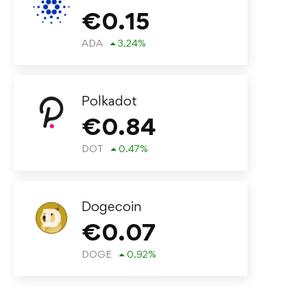
€
0.15
ADA
3.24
%
Polkadot
€
0.84
DOT
0.47
%
Dogecoin
€
0.07
DOGE
0.92
%