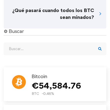
¿Qué pasará cuando todos los BTC
sean minados?
⚙︎ Buscar
Bitcoin
€
54,584.76
BTC
-0.46
%