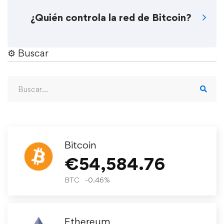
¿Quién controla la red de Bitcoin?
⚙︎ Buscar
Bitcoin
€
54,584.76
BTC
-0.46
%
Ethereum