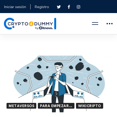
Iniciar sesión
Registro
METAVERSOS
PARA EMPEZAR...
WIKICRIPTO