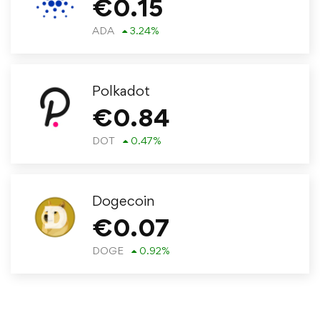
€
0.15
ADA
3.24
%
Polkadot
€
0.84
DOT
0.47
%
Dogecoin
€
0.07
DOGE
0.92
%