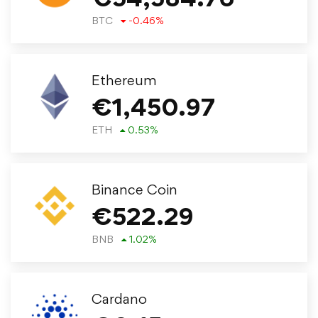
BTC
-0.46
%
Ethereum
€
1,450.97
ETH
0.53
%
Binance Coin
€
522.29
BNB
1.02
%
Cardano