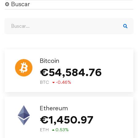
⚙︎ Buscar
Bitcoin
€
54,584.76
BTC
-0.46
%
Ethereum
€
1,450.97
ETH
0.53
%