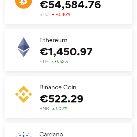
€
54,584.76
BTC
-0.46
%
Ethereum
€
1,450.97
ETH
0.53
%
Binance Coin
€
522.29
BNB
1.02
%
Cardano