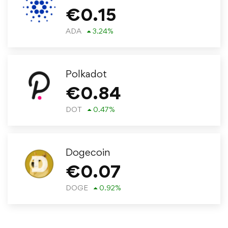
€
0.15
ADA
3.24
%
Polkadot
€
0.84
DOT
0.47
%
Dogecoin
€
0.07
DOGE
0.92
%