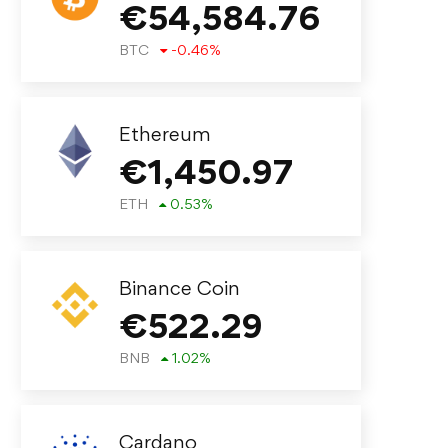
€
54,584.76
BTC
-0.46
%
Ethereum
€
1,450.97
ETH
0.53
%
Binance Coin
€
522.29
BNB
1.02
%
Cardano