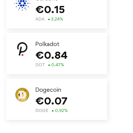
€
0.15
ADA
3.24
%
Polkadot
€
0.84
DOT
0.47
%
Dogecoin
€
0.07
DOGE
0.92
%