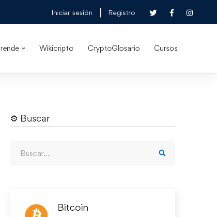
Iniciar sesión
Registro
rende
Wikicripto
CryptoGlosario
Cursos
⚙︎ Buscar
Bitcoin