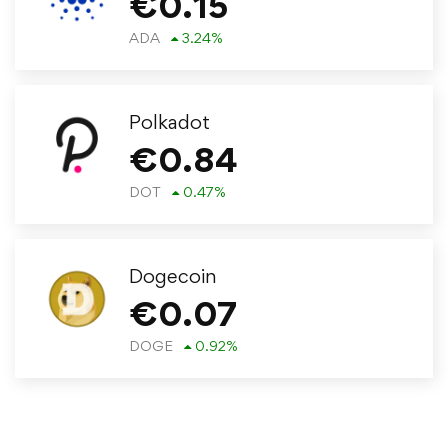
€
0.15
ADA
3.24
%
Polkadot
€
0.84
DOT
0.47
%
Dogecoin
€
0.07
DOGE
0.92
%