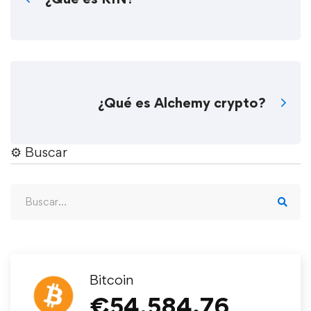
¿Qué es Alchemy crypto?
⚙︎ Buscar
Bitcoin
€
54,584.76